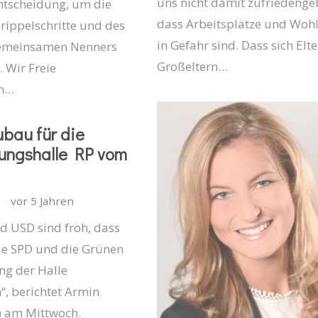
uns nicht damit zufriedenge
ntscheidung, um die
dass Arbeitsplätze und Woh
rippelschritte und des
in Gefahr sind. Dass sich Elt
gemeinsamen Nenners
Großeltern…
 Wir Freie
n…
bau für die
ungshalle RP vom
vor 5 Jahren
d USD sind froh, dass
ie SPD und die Grünen
ng der Halle
n“, berichtet Armin
) am Mittwoch.