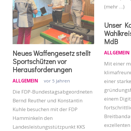
(mehr …)
Unser Ka
Wahlkrei
MdB
Neues Waffengesetz stellt
ALLGEMEIN
Sportschützen vor
Mit einer 
Herausforderungen
klimafreund
ALLGEMEIN
vor 5 Jahren
einer stark
gründungsf
Die FDP-Bundestagsabgeordneten
einem Digi
Bernd Reuther und Konstantin
fortschritt
Kuhle besuchen mit der FDP
Breitbanda
Hamminkeln den
exzellenten
Landesleistungsstützpunkt KKS