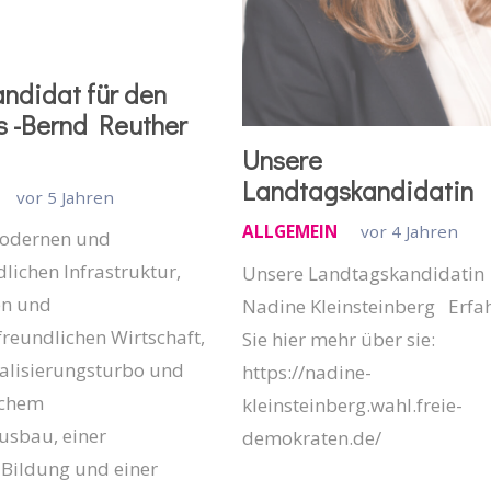
ndidat für den
s -Bernd Reuther
Unsere
Landtagskandidatin
vor 5 Jahren
ALLGEMEIN
vor 4 Jahren
modernen und
lichen Infrastruktur,
Unsere Landtagskandidatin
en und
Nadine Kleinsteinberg Erfa
reundlichen Wirtschaft,
Sie hier mehr über sie:
talisierungsturbo und
https://nadine-
lichem
kleinsteinberg.wahl.freie-
usbau, einer
demokraten.de/
 Bildung und einer