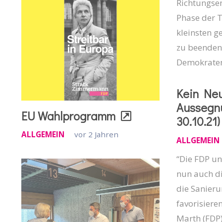
Richtungse
Phase der T
kleinsten 
zu beenden.
Demokrate
Kein Neu
Aussegn
EU Wahlprogramm
30.10.21)
ALLGEMEIN
vor 2 Jahren
ALLGEMEIN
“Die FDP un
nun auch d
die Sanieru
favorisiere
Marth (FDP