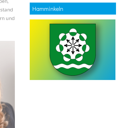
ben,
Hamminkeln
lstand
ern und